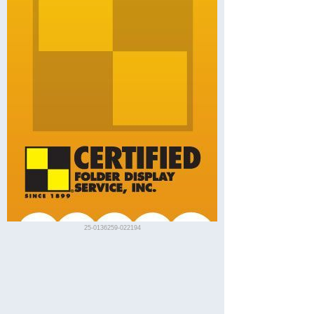
25-0136259-022194
Old Town Map Bob
Bezeichnung