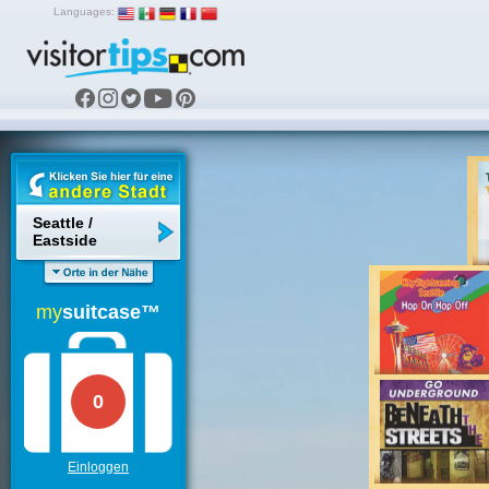
Languages:
Seattle /
Eastside
my
suitcase™
0
Einloggen