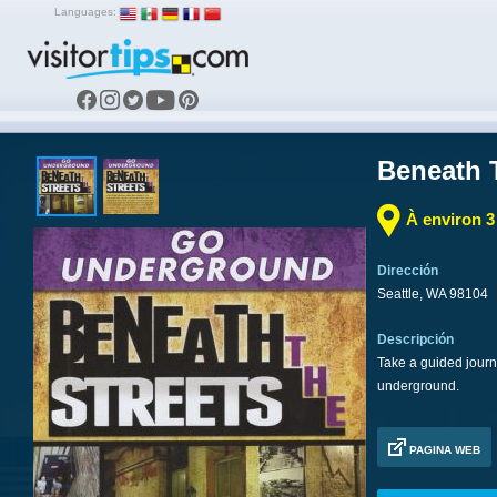
Languages:
Beneath 
À environ 3
Dirección
Seattle, WA 98104
Descripción
Take a guided journ
underground.
PAGINA WEB